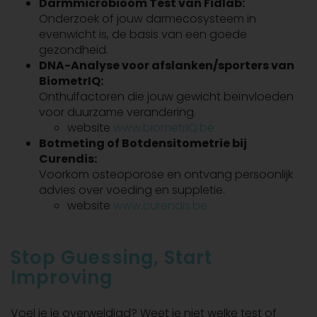
Darmmicrobioom Test van Fidlab:
Onderzoek of jouw darmecosysteem in
evenwicht is, de basis van een goede
gezondheid.
DNA-Analyse voor afslanken/sporters van
BiometrIQ:
Onthulfactoren die jouw gewicht beïnvloeden
voor duurzame verandering.
website
www.biometrIQ.be
Botmeting of Botdensitometrie bij
Curendis:
Voorkom osteoporose en ontvang persoonlijk
advies over voeding en suppletie.
website
www.curendis.be
Stop Guessing, Start
Improving
Voel je je overweldigd? Weet je niet welke test of