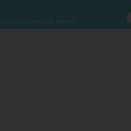
ap naar je nieuwe leven!
ina
Iris Daems Diëtistenpraktij
Elewijt,
Vekestraat 59 : op 
Kampenhout,
Haachtsestee
Grasheide
, Mr Van der Borg
Weerde
, Damstraat 88 : do
Keerbergen
, Haachtsebaan 