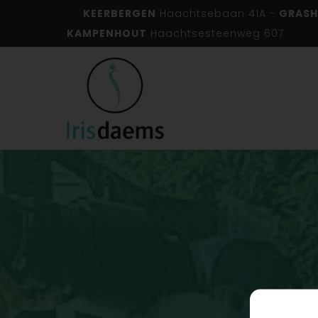
KEERBERGEN
Haachtsebaan 41A -
GRASH
KAMPENHOUT
Haachtsesteenweg 607