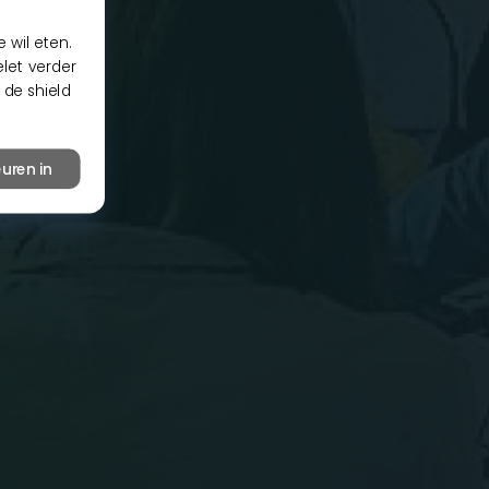
 wil eten.
elet verder
 de shield
uren in