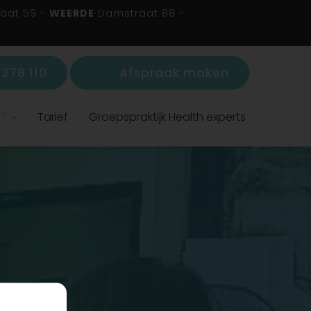
aat 59 -
WEERDE
Damstraat 88 -
278 110
Afspraak maken
s?
Tarief
Groepspraktijk Health experts