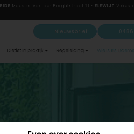
EIDE
Meester Van der Borghtstraat 71 -
ELEWIJT
Vekestr
Nieuwsbrief
0486 
Diëtist in praktijk
Begeleiding
Wie is Iris Daem