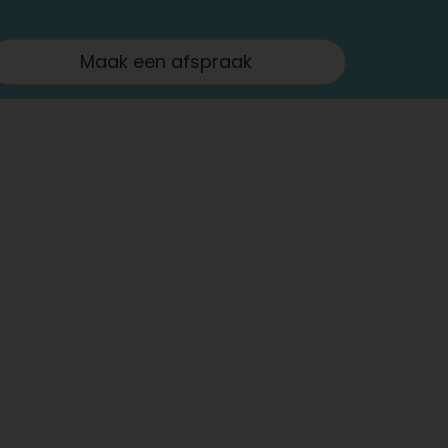
Maak een afspraak
k
is te vinden op 5 locaties:
afspraak
nweg 607, : maandag van 8u30 -17u30
htstraat 71 : woensdag van 8u30 - 18u
nderdag van 15u - 22u
41 A : woensdag en vrijdag