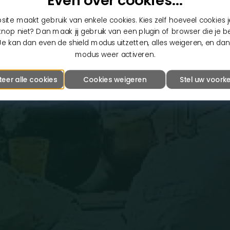
Even over cookies...
ite maakt gebruik van enkele cookies. Kies zelf hoeveel cookies je
nop niet? Dan maak jij gebruik van een plugin of browser die je b
Je kan dan even de shield modus uitzetten, alles weigeren, en dan
modus weer activeren.
teer alle cookies
Cookies weigeren
Stel uw voorke