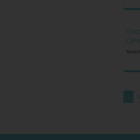
Gez
OPW
React
1