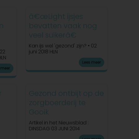
â€œLight ijsjes
in
bevatten vaak nog
veel suikerâ€
Kan ijs wel 'gezond' zijn? • 02
 22
juni 2018 HLN
HLN
Lees meer
 meer
r
Gezond ontbijt op de
zorgboerderij te
Gooik
Artikel in het Nieuwsblad :
DINSDAG 03 JUNI 2014