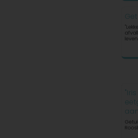
Get
"Lekk
afval
leven.
"Iri
eet
aan
Getui
Roosb