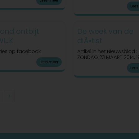
Lees meer
Lees
ond ontbijt
De week van de
IJK
diÃ«tist
ies op facebook
Artikel in het Nieuwsblad :
ZONDAG 23 MAART 2014, 
Lees meer
Lees
2
>