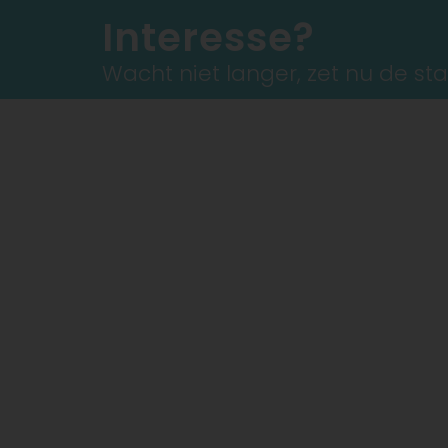
Interesse?
Wacht niet langer, zet nu de st
Gratis tips op mijn facebook pag
Maak nu uw afspraak!
Schrijf u in voor onze nieuwsbrief