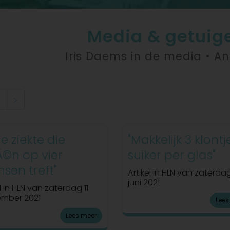
Media & getuig
Iris Daems in de media • An
2
>
lle ziekte die
"Makkelijk 3 klontj
©n op vier
suiker per glas"
sen treft"
Artikel in HLN van zaterda
juni 2021
l in HLN van zaterdag 11
ember 2021
Lees
Lees meer