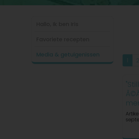
Hallo, Ik ben Iris
Favoriete recepten
Media & getuigenissen
1
"Sti
Ã©Ã
men
Artike
sept