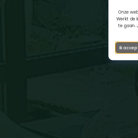
Onze webs
Werkt de k
te gaan. 
Ik accep