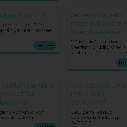
uigenis van Eva
â€œSoms zelfs
meer suiker dan 
er gezond eten, 30 kg
len én genieten van het
Oreo-koekjesâ€
"
Diëtiste Iris Daems keurt
Lees meer
premium-ontbijtgranen •
september 2018 Artikel in 
Lees
s heeft mij andere
"Ik voelde dat ik e
gewoonten
niet alleen
geleerd."
voorstond"
genis van Krista Van
Getuigenis van Luc
roeck op 9/1/18
Vermeesch, Keerbergen,
24/11/2017