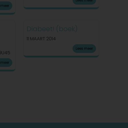
Lees meer
 meer
Diabeet! (boek)
11 MAART 2014
Lees meer
19U45
 meer