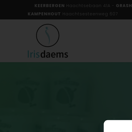
KEERBERGEN
Haachtsebaan 41A -
GRASH
KAMPENHOUT
Haachtsesteenweg 607