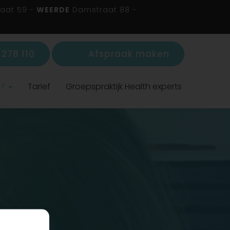
aat 59 -
WEERDE
Damstraat 88 -
278 110
Afspraak maken
s?
Tarief
Groepspraktijk Health experts