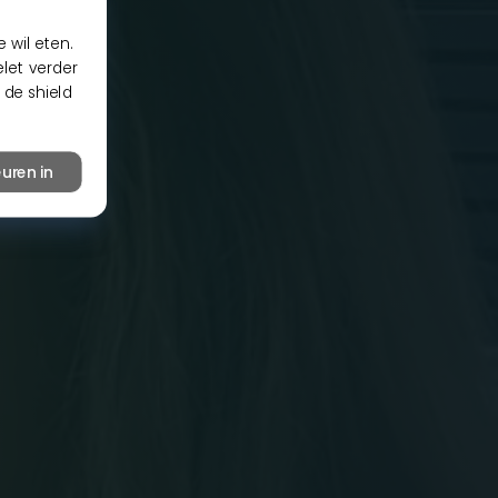
 wil eten.
elet verder
 de shield
uren in