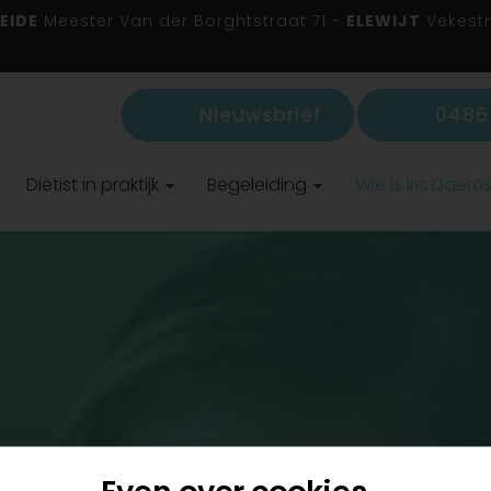
EIDE
Meester Van der Borghtstraat 71 -
ELEWIJT
Vekestr
Nieuwsbrief
0486 
Diëtist in praktijk
Begeleiding
Wie is Iris Daem