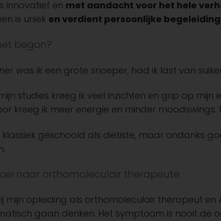
s innovatief en
met aandacht voor het hele ver
en is uniek
en verdient persoonlijke begeleiding
het begon?
iener was ik een grote snoeper, had ik last van sui
ijn studies kreeg ik veel inzichten en grip op mijn
oor kreeg ik meer energie en minder moodswings. Di
n klassiek geschoold als diëtiste, maar ondanks go
n.
oei naar orthomoleculair therapeute
ij mijn opleiding als orthomoleculair therapeut en
matisch gaan denken. Het symptoom is nooit de 