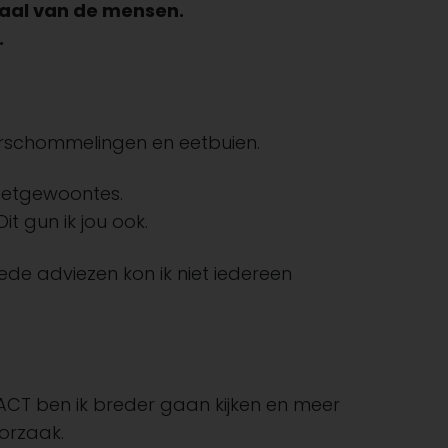
haal van de mensen.
.
kerschommelingen en eetbuien.
 eetgewoontes.
t gun ik jou ook.
ede adviezen kon ik niet iedereen
 ACT ben ik breder gaan kijken en meer
oorzaak.