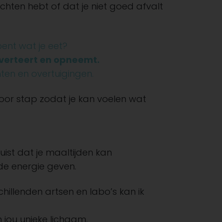
hten hebt of dat je niet goed afvalt
bent wat je eet?
, verteert en opneemt.
ten en overtuigingen.
voor stap zodat je kan voelen wat
juist dat je maaltijden kan
ede energie geven.
illenden artsen en labo’s kan ik
n jou unieke lichaam.