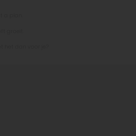
it a plan.
t groeit.
oet het dan voor je?
Maak een afspraak