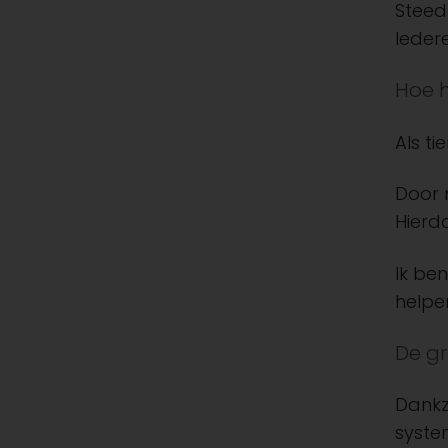
Steed
Iedere
Hoe 
Als t
Door m
Hierd
Ik be
helpe
De gr
Dankz
syste