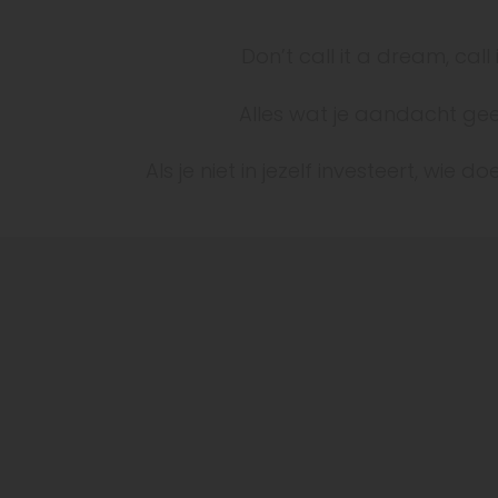
Don’t call it a dream, call 
Alles wat je aandacht geef
Als je niet in jezelf investeert, wie d
ap naar je nieuwe leven!