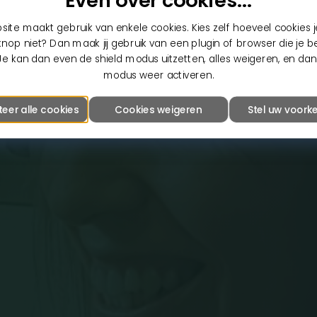
Even over cookies...
ite maakt gebruik van enkele cookies. Kies zelf hoeveel cookies je
nop niet? Dan maak jij gebruik van een plugin of browser die je b
Je kan dan even de shield modus uitzetten, alles weigeren, en dan
modus weer activeren.
teer alle cookies
Cookies weigeren
Stel uw voorke