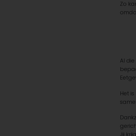
Zo ka
omdat 
Al di
bepaa
Eetge
Het is
samen
Dankz
gerich
Jij kr