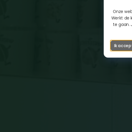
Onze webs
Werkt de k
te gaan. 
Ik accep