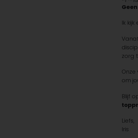
Geen 
Ik kij
Vanaf
disci
zorg t
Onze v
om jo
Blijf
toppr
Liefs,
Iris