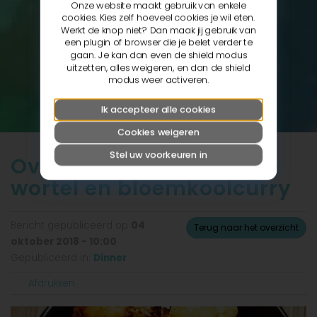
Onze website maakt gebruik van enkele
cookies. Kies zelf hoeveel cookies je wil eten.
Werkt de knop niet? Dan maak jij gebruik van
een plugin of browser die je belet verder te
gaan. Je kan dan even de shield modus
uitzetten, alles weigeren, en dan de shield
modus weer activeren.
Ik accepteer alle cookies
Cookies weigeren
Stel uw voorkeuren in
Ovenschotel kippehapje
wortel en bloemkoolcurry
Bericht gepubliceerd op
04
Terug naar het overzicht
oktober 2018 - 10:00
Gepubliceerd in:
Dinner
Afdrukken