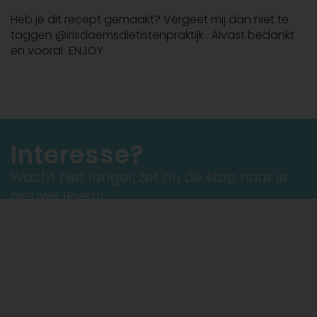
Heb je dit recept gemaakt? Vergeet mij dan niet te
taggen @irisdaemsdietistenpraktijk . Alvast bedankt
en vooral ENJOY
Interesse?
Wacht niet langer, zet nu de stap naar je
nieuwe leven!
Maak een afspraak
Gratis tips op mijn facebook pagina