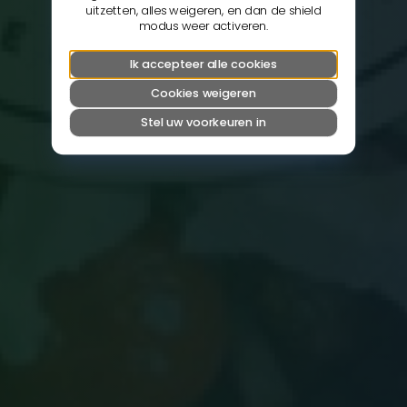
uitzetten, alles weigeren, en dan de shield
modus weer activeren.
Ik accepteer alle cookies
Cookies weigeren
Stel uw voorkeuren in