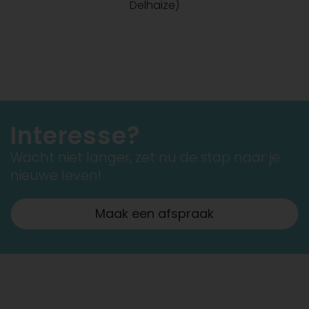
Delhaize)
Interesse?
Wacht niet langer, zet nu de stap naar je
nieuwe leven!
Maak een afspraak
Gratis tips op mijn facebook pagina
Maak nu uw afspraak!