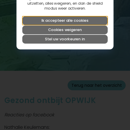
uitzetten, alles weigeren, en dan de shield
modus weer activeren.
Ik accepteer alle cookies
Cookies weigeren
Stel uw voorkeuren in
Terug naar het overzicht
Gezond ontbijt OPWIJK
Reacties op facebook
Nathalie Keulemans: