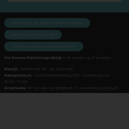
Gratis tips op mijn facebook pagina
Maak nu uw afspraak!
Schrijf u in voor onze nieuwsbrief
Iris Daems Diëtistenpraktijk
is te vinden op 5 locaties:
Elewijt,
Vekestraat 59 : op afspraak
Kampenhout,
Haachtsesteenweg 607, : maandag van
8u30 -17u30
Grasheide
, Mr Van der Borghtstraat 71 : woensdag van 8u30 -
18u
Weerde
, Damstraat 88 : donderdag van 15u - 22u
Keerbergen
, Haachtsebaan 41 A : woensdag en vrijdag