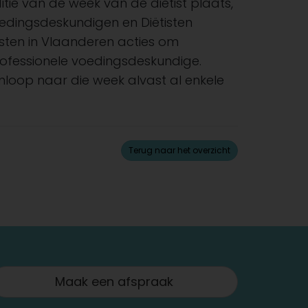
tie van de week van de diëtist plaats,
oedingsdeskundigen en Diëtisten
isten in Vlaanderen acties om
professionele voedingsdeskundige.
aanloop naar die week alvast al enkele
Terug naar het overzicht
Maak een afspraak