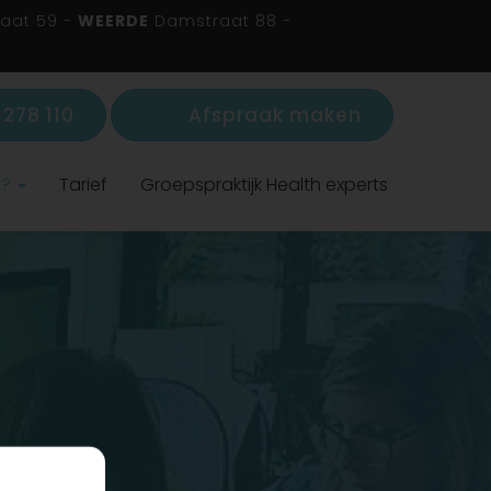
aat 59 -
WEERDE
Damstraat 88 -
278 110
Afspraak maken
s?
Tarief
Groepspraktijk Health experts