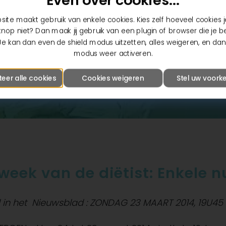
Even over cookies...
ite maakt gebruik van enkele cookies. Kies zelf hoeveel cookies je
nop niet? Dan maak jij gebruik van een plugin of browser die je b
Je kan dan even de shield modus uitzetten, alles weigeren, en dan
modus weer activeren.
teer alle cookies
Cookies weigeren
Stel uw voorke
week van de diëtist: Enkele nu
el in het Nieuwsblad : ZONDAG 23 MAART 2014, 19U45