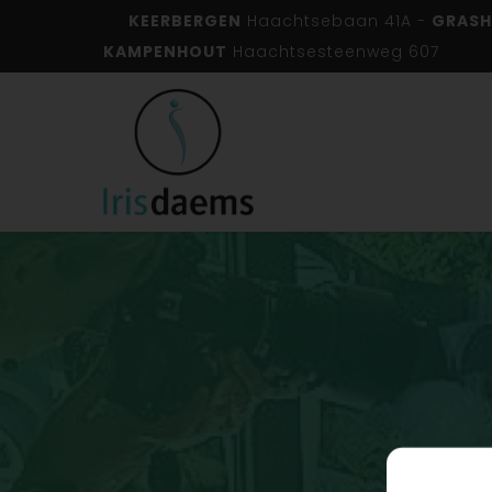
KEERBERGEN
Haachtsebaan 41A -
GRASH
KAMPENHOUT
Haachtsesteenweg 607