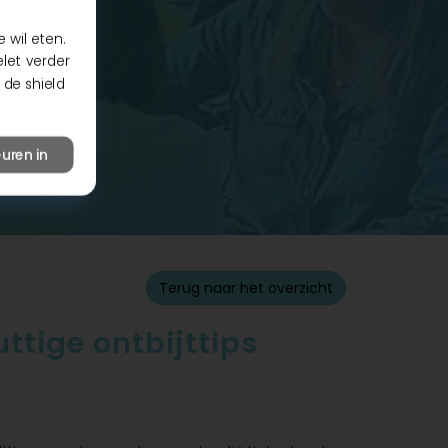
 wil eten.
elet verder
 de shield
uren in
Terug naar het overzicht
ttige ontbijttips