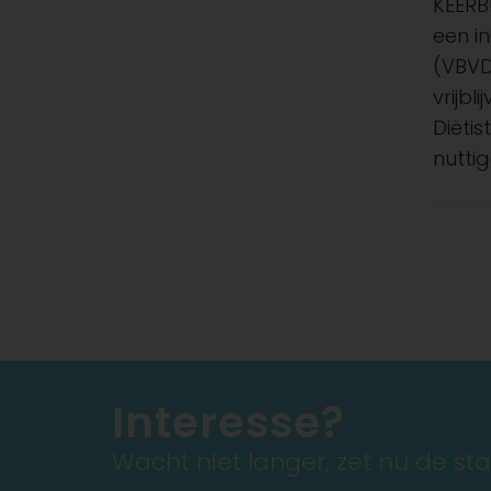
KEERB
een i
(VBVD
vrijb
Diëtis
nuttig
Interesse?
Wacht niet langer, zet nu de st