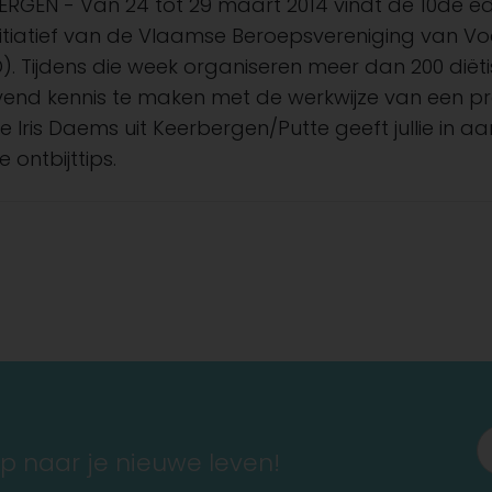
ERGEN - Van 24 tot 29 maart 2014 vindt de 10de edi
nitiatief van de Vlaamse Beroepsvereniging van V
). Tijdens die week organiseren meer dan 200 diët
lijvend kennis te maken met de werkwijze van een 
te Iris Daems uit Keerbergen/Putte geeft jullie in 
e ontbijttips.
ap naar je nieuwe leven!