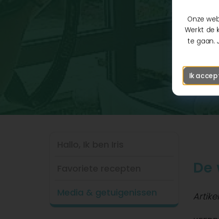
Onze webs
Werkt de k
te gaan. 
Ik accep
Hallo, Ik ben Iris
De 
Favoriete recepten
Media & getuigenissen
Artik