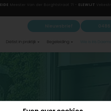
EIDE
Meester Van der Borghtstraat 71 -
ELEWIJT
Vekestr
Nieuwsbrief
0486 
Diëtist in praktijk
Begeleiding
Wie is Iris Daem