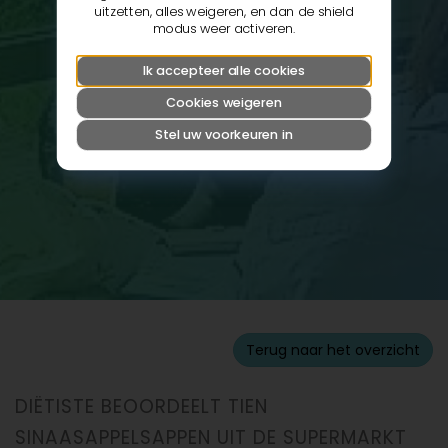
uitzetten, alles weigeren, en dan de shield
modus weer activeren.
Ik accepteer alle cookies
Cookies weigeren
Stel uw voorkeuren in
Terug naar het overzicht
DIËTISTE BEOORDEELT TIEN
SINAASAPPELSAPPEN UIT DE SUPERMARKT