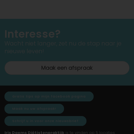
Interesse?
Wacht niet langer, zet nu de stap naar je
nieuwe leven!
Maak een afspraak
Gratis tips op mijn facebook pagina
Maak nu uw afspraak!
Schrijf u in voor onze nieuwsbrief
Iris Daems Diëtistenpraktijk
is te vinden op 5 locaties: