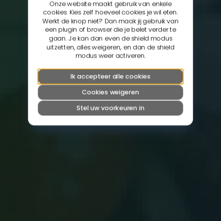
Onze website maakt gebruik van enkele
cookies. Kies zelf hoeveel cookies je wil eten.
Werkt de knop niet? Dan maak jij gebruik van
een plugin of browser die je belet verder te
gaan. Je kan dan even de shield modus
uitzetten, alles weigeren, en dan de shield
modus weer activeren.
Ik accepteer alle cookies
Cookies weigeren
Stel uw voorkeuren in